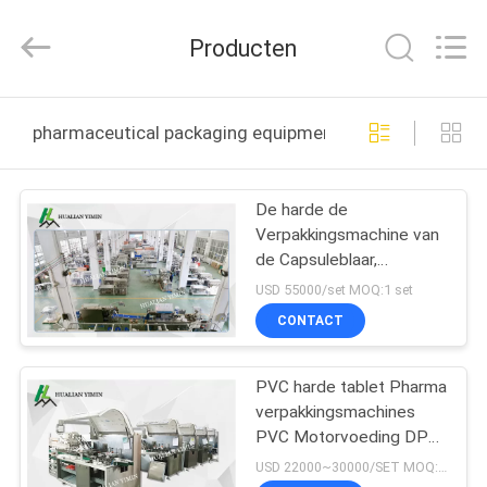
Jiangsu
Hualian
Yiming
Producten
Machinery
Co.,Ltd..
All
Rights
Reserved.
HUIS
pharmaceutical packaging equipment online fabricage
PRODUCTEN
De harde de
Verpakkingsmachine van
ONGEVEER
de Capsuleblaar,
ONS
Farmaceutisch
USD 55000/set MOQ:1 set
Verpakkend Materiaal
CONTACT
voor snoepjes,
FABRIEKSREIS
suikergoed, kauwt gom
enz.
PVC harde tablet Pharma
verpakkingsmachines
KWALITEITSCONTROLE
PVC Motorvoeding DPB-
260HL voor snoep
USD 22000~30000/SET MOQ:1 set