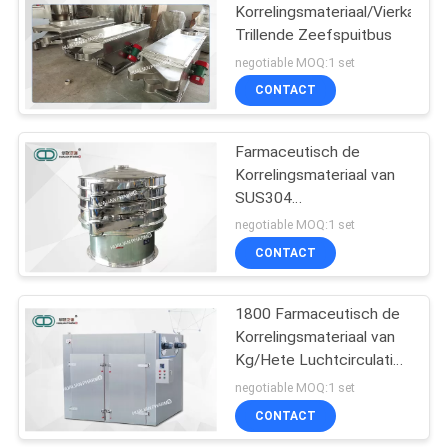
Korrelingsmateriaal/Vierkante
Trillende Zeefspuitbus
negotiable MOQ:1 set
CONTACT
Farmaceutisch de
Korrelingsmateriaal van
SUS304
316L/Trillingszeefseparator
negotiable MOQ:1 set
CONTACT
1800 Farmaceutisch de
Korrelingsmateriaal van
Kg/Hete Luchtcirculatie
Droogoven
negotiable MOQ:1 set
CONTACT