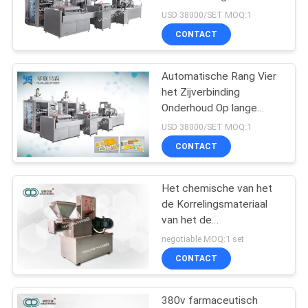
Verpakkende Machine de
USD 38000/SET MOQ:1
Verpakkingsce ISO9001
CONTACT
Automatische Rang Vier
het Zijverbinding
Onderhoud Op lange
termijn van de
USD 38000/SET MOQ:1
Verpakkingsmachine
CONTACT
Het chemische van het
de Korrelingsmateriaal
van het de
Industrievoedsel
negotiable MOQ:1 set
Farmaceutische
CONTACT
Uitdrijven van Srew
Dubbele
380v farmaceutisch