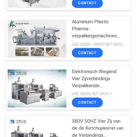
CONTACTEER
CONTACT
ONS
Aluminium Plastic
Pharma-
NIEUWS
verpakkingsmachines
Plat plaattype - ALU-
USD 22000~30000/SET MOQ:1 set
PVC, ALV-ALV
VERZOEK
CONTACT
OM
EEN
Elektronisch Wegend
Vier Zijverbindings
CITAAT
Verpakkende
Machine/Kartonproductielijn
USD 38000/SET MOQ:1
SITEMAP
CONTACT
PRIVACY
380V 50HZ Vier Zij van
de de Ketchupkorrel van
POLICY
de Verbindings