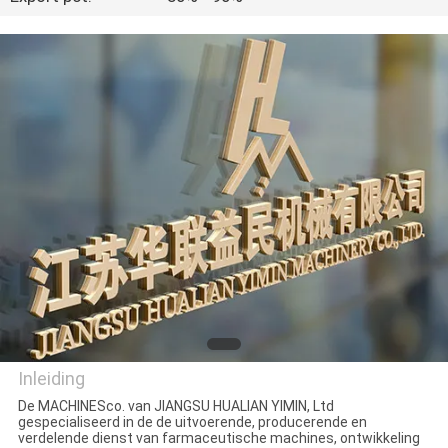
CONTACTEER
ONS
NIEUWS
VERZOEK
OM
EEN
CITAAT
SITEMAP
Inleiding
PRIVACY
De MACHINESco. van JIANGSU HUALIAN YIMIN, Ltd
gespecialiseerd in de de uitvoerende, producerende en
POLICY
Jiangsu Hualian Yiming
verdelende dienst van farmaceutische machines, ontwikkeling