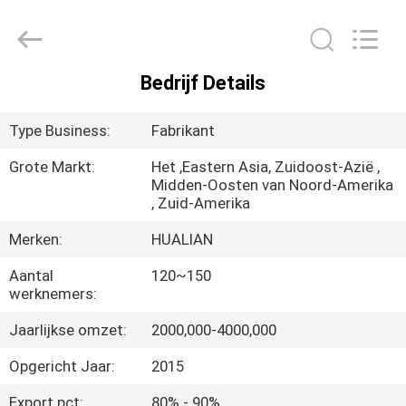
Jiangsu
Hualian
Yiming
Machinery
Co.,Ltd..
All
Rights
Bedrijf Details
Reserved.
HUIS
Type Business:
Fabrikant
PRODUCTEN
Grote Markt:
Het ,Eastern Asia, Zuidoost-Azië ,
Midden-Oosten van Noord-Amerika
, Zuid-Amerika
ONGEVEER
ONS
Merken:
HUALIAN
Aantal
120~150
werknemers:
FABRIEKSREIS
Jaarlijkse omzet:
2000,000-4000,000
KWALITEITSCONTROLE
Opgericht Jaar:
2015
Export pct:
80% - 90%