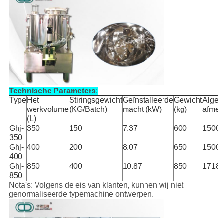
Technische Parameters
:
Type
Het
Stiringsgewicht
Geïnstalleerde
Gewicht
Alg
werkvolume
(KG/Batch)
macht (kW)
(kg)
afme
(L)
Ghj-
350
150
7.37
600
150
350
Ghj-
400
200
8.07
650
150
400
Ghj-
850
400
10.87
850
171
850
Nota's: Volgens de eis van klanten, kunnen wij niet
genormaliseerde typemachine ontwerpen.