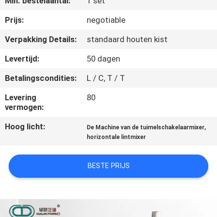
Min. bestelaantal:
1 set
CONTACTEER
ONS
Prijs:
negotiable
Verpakking Details:
standaard houten kist
NIEUWS
Levertijd:
50 dagen
Betalingscondities:
L / C, T / T
VERZOEK
OM
Levering
80
vermogen:
EEN
Hoog licht:
,
De Machine van de tuimelschakelaarmixer
CITAAT
horizontale lintmixer
SITEMAP
BESTE PRIJS
PRIVACY
POLICY