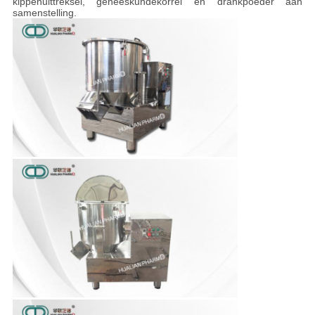
kippenuittreksel, geneeskundekorrel en drankpoeder aan
samenstelling.