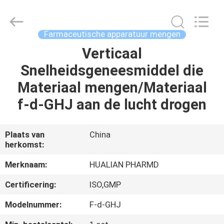
Jiangsu
Hualian
Yiming
Machinery
Co.,Ltd..
Farmaceutische apparatuur mengen
All
Rights
Reserved.
Verticaal
HUIS
Snelheidsgeneesmiddel die
PRODUCTEN
Materiaal mengen/Materiaal
f-d-GHJ aan de lucht drogen
ONGEVEER
ONS
Plaats van
China
herkomst:
FABRIEKSREIS
Merknaam:
HUALIAN PHARMD
Certificering:
ISO,GMP
KWALITEITSCONTROLE
Modelnummer:
F-d-GHJ