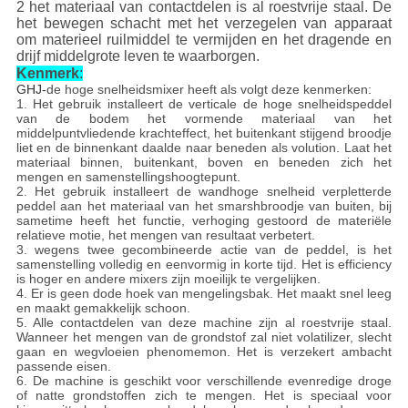
2 het materiaal van contactdelen is al roestvrije staal. De
het bewegen schacht met het verzegelen van apparaat
om materieel ruilmiddel te vermijden en het dragende en
drijf middelgrote leven te waarborgen.
Kenmerk
:
GHJ-
de hoge snelheidsmixer heeft als volgt deze kenmerken:
1. Het gebruik installeert de verticale de hoge snelheidspeddel
van de bodem het vormende materiaal van het
middelpuntvliedende krachteffect, het buitenkant stijgend broodje
liet en de binnenkant daalde naar beneden als volution. Laat het
materiaal binnen, buitenkant, boven en beneden zich het
mengen en samenstellingshoogtepunt.
2. Het gebruik installeert de wandhoge snelheid verpletterde
peddel aan het materiaal van het smarshbroodje van buiten, bij
sametime heeft het functie, verhoging gestoord de materiële
relatieve motie, het mengen van resultaat verbetert.
3. wegens twee gecombineerde actie van de peddel, is het
samenstelling volledig en eenvormig in korte tijd. Het is efficiency
is hoger en andere mixers zijn moeilijk te vergelijken.
4. Er is geen dode hoek van mengelingsbak. Het maakt snel leeg
en maakt gemakkelijk schoon.
5. Alle contactdelen van deze machine zijn al roestvrije staal.
Wanneer het mengen van de grondstof zal niet volatilizer, slecht
gaan en wegvloeien phenomemon. Het is verzekert ambacht
passende eisen.
6. De machine is geschikt voor verschillende evenredige droge
of natte grondstoffen zich te mengen. Het is speciaal voor