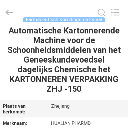
Jiangsu
Hualian
Yiming
Machinery
Co.,Ltd..
Farmaceutisch Korrelingsmateriaal
All
Rights
Reserved.
Automatische Kartonnerende
HUIS
Machine voor de
PRODUCTEN
Schoonheidsmiddelen van het
Geneeskundevoedsel
ONGEVEER
dagelijks Chemische het
ONS
KARTONNEREN VERPAKKING
ZHJ -150
FABRIEKSREIS
Plaats van
Zhejiang
KWALITEITSCONTROLE
herkomst:
Merknaam:
HUALIAN PHARMD