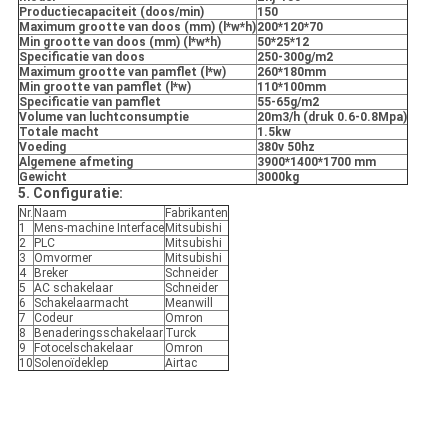
Productiecapaciteit (doos/min)
150
Maximum grootte van doos (mm) (l*w*h)
200*120*70
Min grootte van doos (mm) (l*w*h)
50*25*12
Specificatie van doos
250-300g/m2
Maximum grootte van pamflet (l*w)
260*180mm
Min grootte van pamflet (l*w)
110*100mm
Specificatie van pamflet
55-65g/m2
Volume van luchtconsumptie
20m3/h (druk 0.6-0.8Mpa)
Totale macht
1.5kw
Voeding
380v 50hz
Algemene afmeting
3900*1400*1700 mm
Gewicht
3000kg
5. Configuratie:
Nr.
Naam
Fabrikanten
1
Mens-machine Interface
Mitsubishi
2
PLC
Mitsubishi
3
Omvormer
Mitsubishi
4
Breker
Schneider
5
AC schakelaar
Schneider
6
Schakelaarmacht
Meanwill
7
Codeur
Omron
8
Benaderingsschakelaar
Turck
9
Fotocelschakelaar
Omron
10
Solenoïdeklep
Airtac