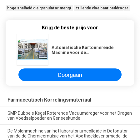
hoge snelheid die granulator mengt
trillende vloeibaar beddroger
Krijg de beste prijs voor
Automatische Kartonnerende
Machine voor de
Schoonheidsmiddelen van het
Geneeskundevoedsel dagelijks
Chemische het KARTONNEREN
VERPAKKING ZHJ -150
Doorgaan
Farmaceutisch Korrelingsmateriaal
GMP Dubbele Kegel Roterende Vacuümdroger voor het Drogen
van Voedselpoeder en Geneeskunde
De Molenmachine van het laboratoriumcolloïde in Detonator
van de de Chemieemulsie van het Apotheeklevensmiddel de