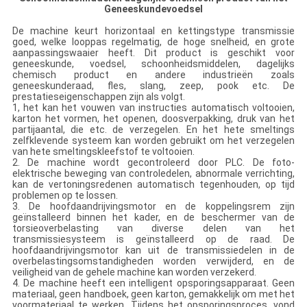
Geneeskundevoedsel
De machine keurt horizontaal en kettingstype transmissie
goed, welke looppas regelmatig, de hoge snelheid, en grote
aanpassingswaaier heeft. Dit product is geschikt voor
geneeskunde, voedsel, schoonheidsmiddelen, dagelijks
chemisch product en andere industrieën zoals
geneeskunderaad, fles, slang, zeep, pook etc. De
prestatieseigenschappen zijn als volgt.
1, het kan het vouwen van instructies automatisch voltooien,
karton het vormen, het openen, doosverpakking, druk van het
partijaantal, die etc. de verzegelen. En het hete smeltings
zelfklevende systeem kan worden gebruikt om het verzegelen
van hete smeltingskleefstof te voltooien.
2. De machine wordt gecontroleerd door PLC. De foto-
elektrische beweging van controledelen, abnormale verrichting,
kan de vertoningsredenen automatisch tegenhouden, op tijd
problemen op te lossen.
3. De hoofdaandrijvingsmotor en de koppelingsrem zijn
geïnstalleerd binnen het kader, en de beschermer van de
torsieoverbelasting van diverse delen van het
transmissiesysteem is geïnstalleerd op de raad. De
hoofdaandrijvingsmotor kan uit de transmissiedelen in de
overbelastingsomstandigheden worden verwijderd, en de
veiligheid van de gehele machine kan worden verzekerd.
4. De machine heeft een intelligent opsporingsapparaat. Geen
materiaal, geen handboek, geen karton, gemakkelijk om met het
voormateriaal te werken. Tijdens het opsporingsproces, vond