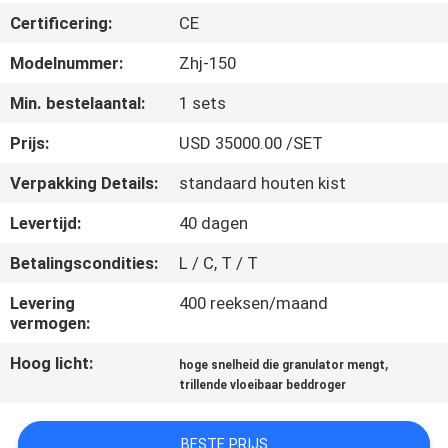
CONTACTEER
Certificering:
CE
ONS
Modelnummer:
Zhj-150
NIEUWS
Min. bestelaantal:
1 sets
Prijs:
USD 35000.00 /SET
VERZOEK
Verpakking Details:
standaard houten kist
OM
Levertijd:
40 dagen
EEN
Betalingscondities:
L / C, T / T
CITAAT
Levering
400 reeksen/maand
vermogen:
SITEMAP
Hoog licht:
,
hoge snelheid die granulator mengt
trillende vloeibaar beddroger
PRIVACY
POLICY
BESTE PRIJS