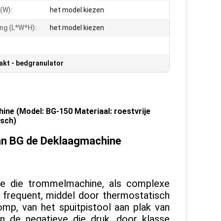
(W):
het model kiezen
ng (L*W*H):
het model kiezen
akt - bedgranulator
ine (Model: BG-150 Materiaal: roestvrije
sch)
van BG de Deklaagmachine
de die trommelmachine, als complexe
ng frequent, middel door thermostatisch
omp, van het spuitpistool aan plak van
 en de negatieve die druk, door klasse