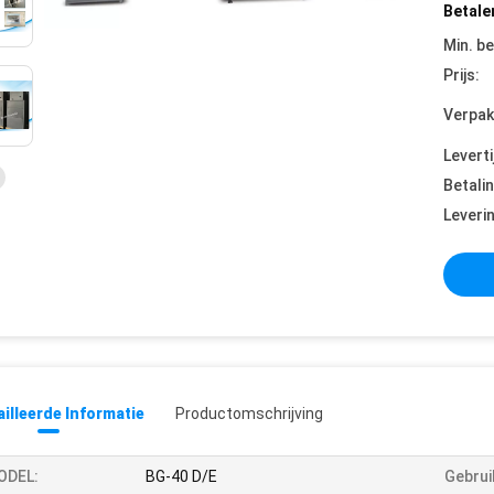
Betale
Min. be
Prijs:
Verpak
Leverti
Betali
Leveri
illeerde Informatie
Productomschrijving
ODEL:
BG-40 D/E
Gebrui