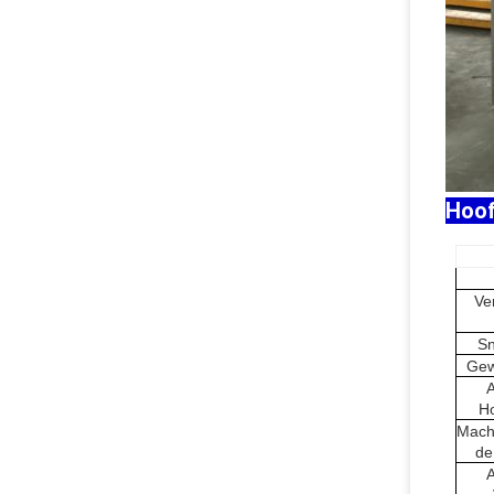
Hoof
Ve
Sn
Gew
H
Mach
de