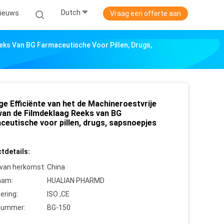
Dutch
ieuws
Vraag een offerte aan
eks Van BG Farmaceutische Voor Pillen, Drugs,
e Efficiënte van het de Machineroestvrije
 van de Filmdeklaag Reeks van BG
ceutische voor pillen, drugs, sapsnoepjes
tdetails:
 van herkomst:
China
aam:
HUALIAN PHARMD
cering:
ISO ,CE
nummer:
BG-150