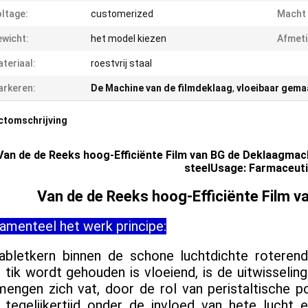
ltage:
customerized
Macht 
wicht:
het model kiezen
Afmeti
teriaal:
roestvrij staal
rkeren:
De Machine van de filmdeklaag
,
vloeibaar gema
ctomschrijving
Van de de Reeks hoog-Efficiënte Film van BG de Deklaagmach
steelUsage: Farmaceuti
Van de de Reeks hoog-Efficiënte Film 
amenteel het werk principe:
abletkern binnen de schone luchtdichte roteren
, tik wordt gehouden is vloeiend, is de uitwisseli
mengen zich vat, door de rol van peristaltische p
, tegelijkertijd onder de invloed van hete lucht