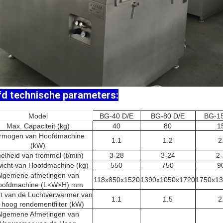
d technische parameters:
Model
BG-40 D/E
BG-80 D/E
BG-15
Max. Capaciteit (kg)
40
80
1
rmogen van Hoofdmachine
1.1
1.2
2
(kW)
elheid van trommel (t/min)
3-28
3-24
2-
icht van Hoofdmachine (kg)
550
750
9
Algemene afmetingen van
118x850x1520
1390x1050x1720
1750x13
oofdmachine (L×W×H) mm
t van de Luchtverwarmer van
1.1
1.5
2
 hoog rendementfilter (kW)
Algemene Afmetingen van