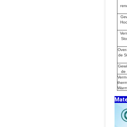
ren
Gew
Hoo
Ver
St
Overa
de S
Gewic
de
Verm
ther
Warm
Mate