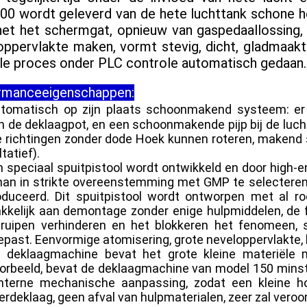
00 wordt geleverd van de hete luchttank schone h
het het schermgat, opnieuw van gaspedaallossing,
oppervlakte maken, vormt stevig, dicht, gladmaakt
le proces onder PLC controle automatisch gedaan.
rmanceeigenschappen:
tomatisch op zijn plaats schoonmakend systeem: er z
n de deklaagpot, en een schoonmakende pijp bij de luch
le richtingen zonder dode Hoek kunnen roteren, maken
tatief).
n speciaal spuitpistool wordt ontwikkeld en door high-e
nan in strikte overeenstemming met GMP te selecteren
duceerd. Dit spuitpistool wordt ontworpen met al roe
kelijk aan demontage zonder enige hulpmiddelen, de fl
ruipen verhinderen en het blokkeren het fenomeen, s
past. Eenvormige atomisering, grote neveloppervlakte
e deklaagmachine bevat het grote kleine materiële
oorbeeld, bevat de deklaagmachine van model 150 minst
interne mechanische aanpassing, zodat een kleine ho
derdeklaag, geen afval van hulpmaterialen, zeer zal vero