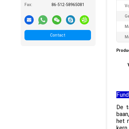
Fax:
86-512-58965081
Vo
Ge
Ma
Contact
Ma
Produ
Fund
De t
baan
het 
kern