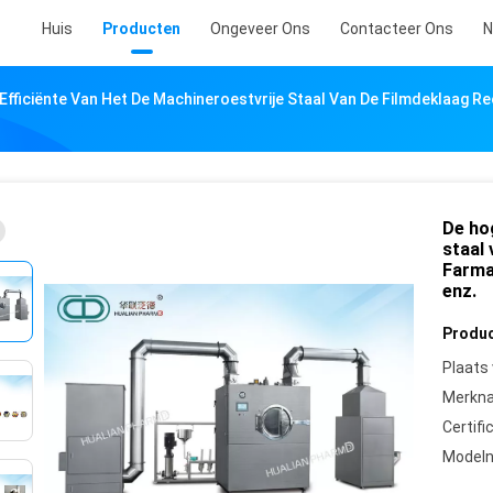
Huis
Producten
Ongeveer Ons
Contacteer Ons
N
Efficiënte Van Het De Machineroestvrije Staal Van De Filmdeklaag Re
De hog
staal
Farma
enz.
Produc
Plaats
Merkn
Certifi
Model