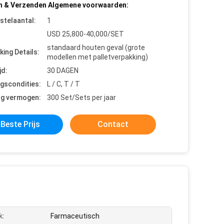
n & Verzenden Algemene voorwaarden:
stelaantal:
1
USD 25,800-40,000/SET
standaard houten geval (grote
king Details:
modellen met palletverpakking)
jd:
30 DAGEN
ngscondities:
L / C, T / T
ng vermogen:
300 Set/Sets per jaar
Beste Prijs
Contact
k:
Farmaceutisch