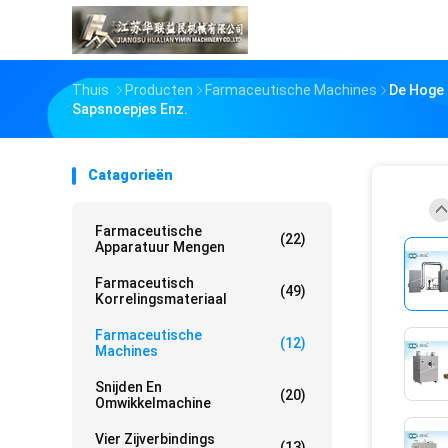
Thuis
Producten
Farmaceutische Machines
De Hoge 
Sapsnoepjes Enz.
Catagorieën
Farmaceutische
(22)
Apparatuur Mengen
Farmaceutisch
(49)
Korrelingsmateriaal
Farmaceutische
(12)
Machines
Snijden En
(20)
Omwikkelmachine
Vier Zijverbindings
(13)