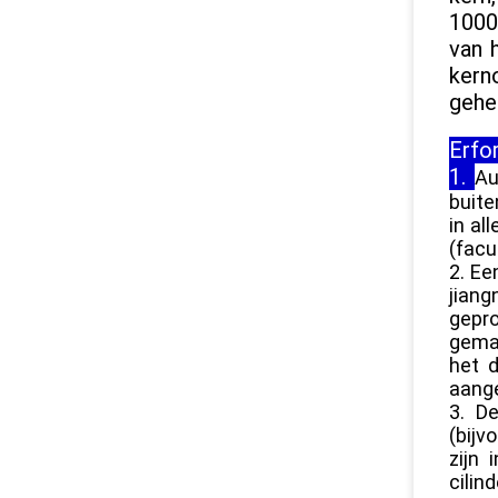
1000
van 
kern
gehe
Erfo
1.
Au
buite
in al
(facul
2. Ee
jiang
gepro
gemak
het d
aange
3. D
(bijv
zijn 
cilin