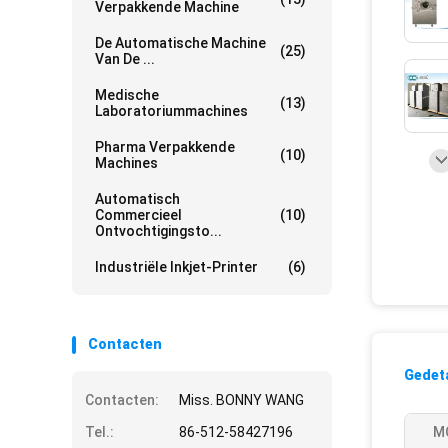
Verpakkende Machine
De Automatische Machine
(25)
Van De ...
Medische
(13)
Laboratoriummachines
Pharma Verpakkende
(10)
Machines
Automatisch
Commercieel
(10)
Ontvochtigingsto...
Industriële Inkjet-Printer
(6)
Contacten
Gedeta
Contacten:
Miss. BONNY WANG
Tel.:
86-512-58427196
M