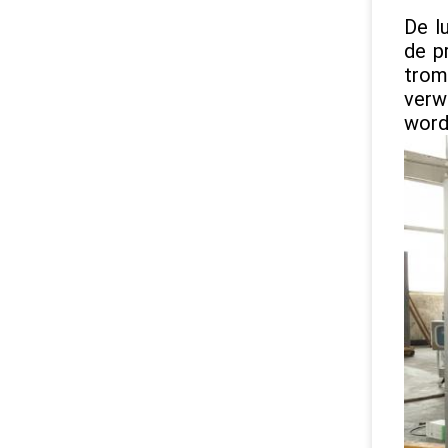
De l
de p
trom
verw
word