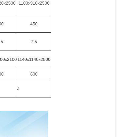
20x2500
1100x910x2500
00
450
.5
7.5
00x2100
1140x1140x2500
00
600
4