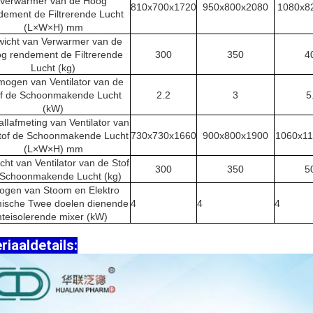
Verwarmer van de Hoog
810x700x1720
950x800x2080
1080x8
dement de Filtrerende Lucht
(L×W×H) mm
icht van Verwarmer van de
g rendement de Filtrerende
300
350
4
Lucht (kg)
mogen van Ventilator van de
of de Schoonmakende Lucht
2.2
3
5
(kW)
lIafmeting van Ventilator van
tof de Schoonmakende Lucht
730x730x1660
900x800x1900
1060x11
(L×W×H) mm
ht van Ventilator van de Stof
300
350
5
 Schoonmakende Lucht (kg)
ogen van Stoom en Elektro
mische Twee doelen dienende
4
4
4
teisolerende mixer (kW)
riaaldetails: