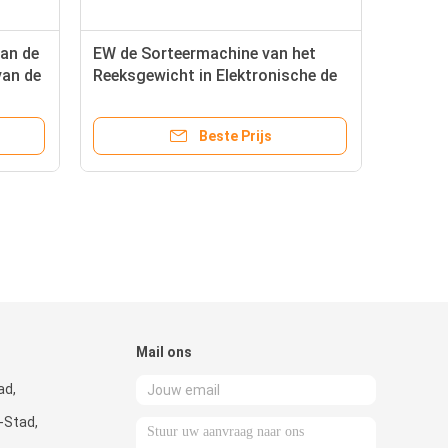
van de
EW de Sorteermachine van het
van de
Reeksgewicht in Elektronische de
Met
Gezondheidszorgproducten van
de Voedseldrank
Beste Prijs
Mail ons
ad,
-Stad,