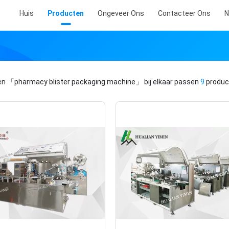
Huis
Producten
Ongeveer Ons
Contacteer Ons
N
en
「pharmacy blister packaging machine」
bij elkaar passen
9
produc