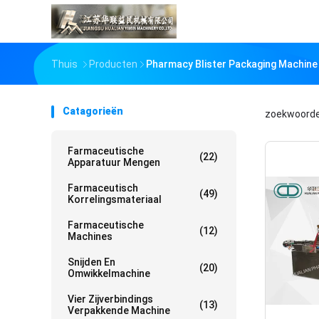
Thuis
Producten
Pharmacy Blister Packaging Machine
Catagorieën
zoekwoord
Farmaceutische
(22)
Apparatuur Mengen
Farmaceutisch
(49)
Korrelingsmateriaal
Farmaceutische
(12)
Machines
Snijden En
(20)
Omwikkelmachine
Vier Zijverbindings
(13)
Verpakkende Machine