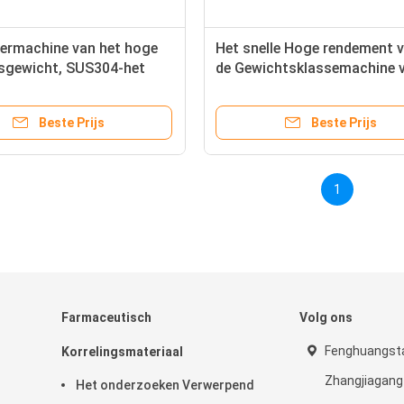
eermachine van het hoge
Het snelle Hoge rendement 
dsgewicht, SUS304-het
de Gewichtsklassemachine 
ndement van de
Snelheidssus304 Tablet en 
rteerder
geringe geluidssterkte
Beste Prijs
Beste Prijs
1
Farmaceutisch
Volg ons
Fenghuangst
Korrelingsmateriaal
Zhangjiagang
Het onderzoeken Verwerpend