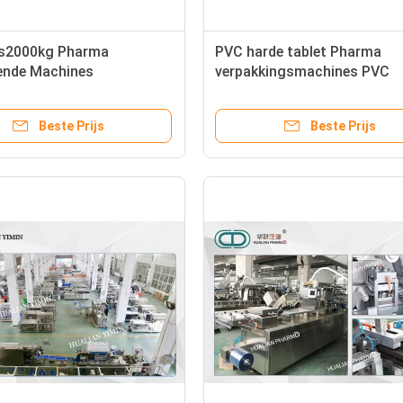
s2000kg Pharma
PVC harde tablet Pharma
ende Machines
verpakkingsmachines PVC
20×1600mm 10-
Motorvoeding DPB-260HL v
/Min
snoep
Beste Prijs
Beste Prijs