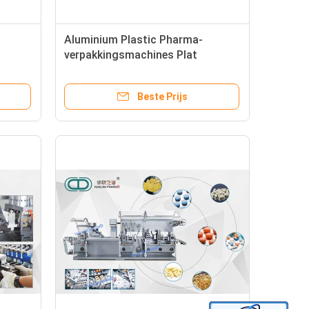
Aluminium Plastic Pharma-
verpakkingsmachines Plat
oor
plaattype - ALU-PVC, ALV-ALV
Beste Prijs