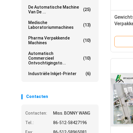
De Automatische Machine
(25)
Van De ...
Gewicht
Medische
Verpakk
(13)
Laboratoriummachines
4300×7
70times
Pharma Verpakkende
(10)
Machines
Automatisch
Commercieel
(10)
Ontvochtigingsto...
Industriële Inkjet-Printer
(6)
Contacten
Contacten:
Miss. BONNY WANG
Tel.:
86-512-58427196
Fax:
86-512-58965081