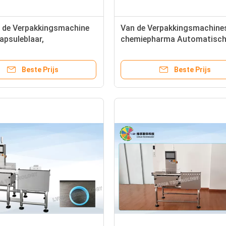
e de Verpakkingsmachine
Van de Verpakkingsmachine
apsuleblaar,
chemiepharma Automatisc
utisch Verpakkend
Totaal 6 KW 380V/220V voll
l voor snoepjes,
Beste Prijs
Beste Prijs
oed, kauwt gom enz.