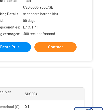
stelaantal:
1 set
USD 6000-9000/SET
king Details:
standaard houten kist
jd:
55 dagen
ngscondities:
L / C, T / T
ng vermogen:
400 reeksen/maand
Beste Prijs
Contact
aal Van
SUS304
mschaal (G):
0,1