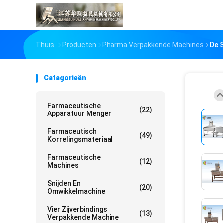
Thuis
Producten
Pharma Verpakkende Machines
De 
Catagorieën
Farmaceutische
(22)
Apparatuur Mengen
Farmaceutisch
(49)
Korrelingsmateriaal
Farmaceutische
(12)
Machines
Snijden En
(20)
Omwikkelmachine
Vier Zijverbindings
(13)
Verpakkende Machine