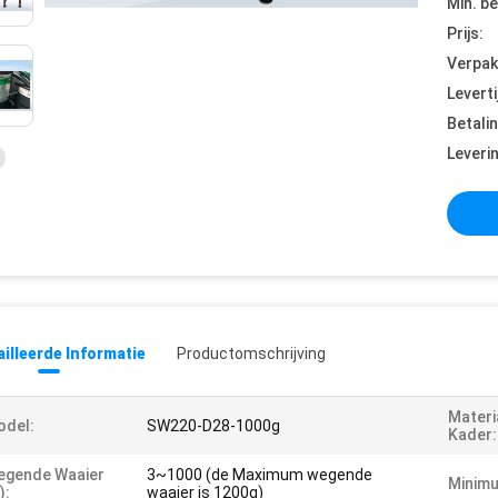
Min. be
Prijs:
Verpak
Leverti
Betali
Leveri
illeerde Informatie
Productomschrijving
Materi
odel:
SW220-D28-1000g
Kader:
egende Waaier
3~1000 (de Maximum wegende
Minimu
):
waaier is 1200g)