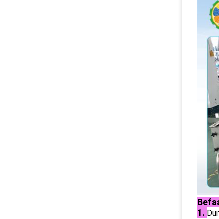
Befa
1.
Dui