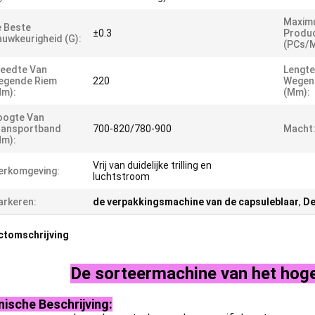
Maxim
 Beste
±0.3
Produc
uwkeurigheid (G):
(PCs/m
eedte Van
Lengte
egende Riem
220
Wegen
mm):
(mm):
oogte Van
ransportband
700-820/780-900
Macht
mm):
Vrij van duidelijke trilling en
erkomgeving:
luchtstroom
rkeren:
de verpakkingsmachine van de capsuleblaar
,
De
ctomschrijving
De sorteermachine van het hog
ische Beschrijving: