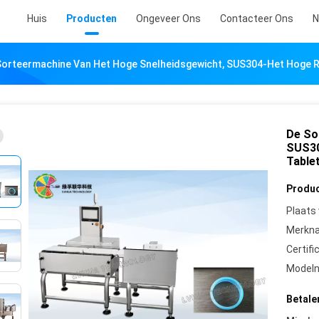
Huis
Producten
Ongeveer Ons
Contacteer Ons
N
Sorteermachine Van Het Hoge Snelheidsgewicht, SUS304-Het Hoge 
De So
SUS30
Table
Produc
Plaats
Merkn
Certifi
Model
Betale