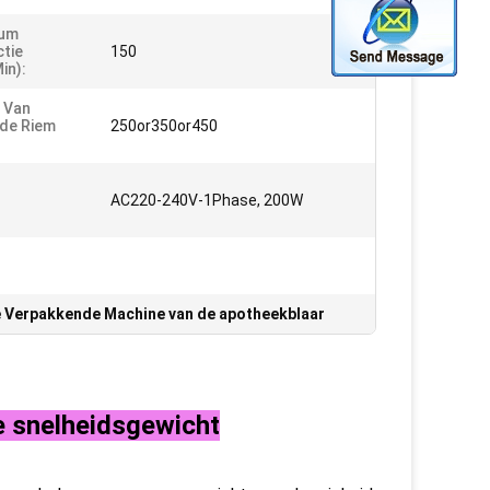
um
tie
150
in):
 Van
de Riem
250or350or450
:
AC220-240V-1Phase, 200W
 Verpakkende Machine van de apotheekblaar
e snelheidsgewicht