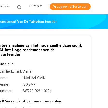
Dutch
ieuws
Vraag een offerte aan
Rendement Van De Tabletsorteerder
rteermachine van het hoge snelheidsgewicht,
4-het Hoge rendement van de
tsorteerder
tdetails:
 van herkomst:
China
aam:
HUALIAN YIMIN
cering:
ISO,GMP
nummer:
SW220-D28-1000g
n & Verzenden Algemene voorwaarden: