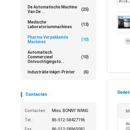
De Automatische Machine
(25)
Van De ...
Medische
(13)
Laboratoriummachines
Pharma Verpakkende
(10)
Machines
Automatisch
Commercieel
(10)
Ontvochtigingsto...
Industriële Inkjet-Printer
(6)
Gedeta
Contacten
Contacten:
Miss. BONNY WANG
M
Tel.:
86-512-58427196
W
(G
Fax:
86-512-58965081