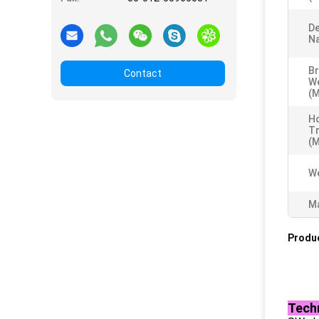
De
Na
Br
Contact
W
(
H
T
(
W
Ma
Produ
Techn