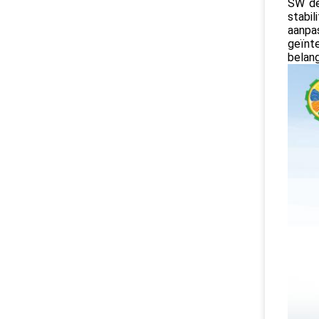
SW de
stabi
aanpa
geïnt
belang