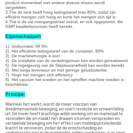
product momenteel met andere diverse mixers wordt
vergeleken.
3.The de tank heeft hoog ladingstarief max.80%, zodat zijn
efficiënt mengen zich hoog en korte het mengen zich tijd is.
4.The is de vat overgangsstraal overal, en ook opgepoetst, die
GMP kwaliteitsnormen heeft bereikt.
Eigenschappen
1). Uniformiteit: 99.9%
2). Het efficiënte ladingstarief van de container: 80%
3). De machinehoogte is kort
4). De installatie van de verdelingsmuur kan worden gerealiseerd
5). De regelgeving van de Steplesssnelheid kan worden bereikt
6). Met lange levensuur en met geringe geluidssterkte
7). Hoge het mengen zich efficiency
8). Het vacuüm het voeden en het opheffen machine voeden is
beschikbaar.
Principe:
Wanneer het werkt, wordt de mixer voorzien van
driedimensionele beweging, en voert revolutie en omwenteling
uit. De mixer heeft krachtige wilde werking om en materiaal te
versnellen die en maakt het draaien stromen verspreiden en
vertalende beweging om het effect van middelpuntvliedende
kracht te veroveren, zodat de de ernstscheiding en
agglomeratie niet in de materialen zullen voorkomen, is er geen