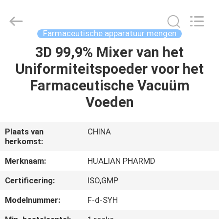
Jiangsu
Hualian
Yiming
Machinery
Co.,Ltd..
Farmaceutische apparatuur mengen
All
Rights
Reserved.
3D 99,9% Mixer van het
HUIS
Uniformiteitspoeder voor het
PRODUCTEN
Farmaceutische Vacuüm
Voeden
ONGEVEER
ONS
Plaats van
CHINA
herkomst:
FABRIEKSREIS
Merknaam:
HUALIAN PHARMD
Certificering:
ISO,GMP
KWALITEITSCONTROLE
Modelnummer:
F-d-SYH