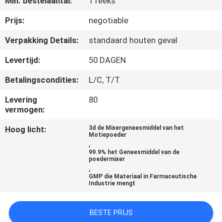
Min. bestelaantal:
1 reeks
CONTACTEER
ONS
Prijs:
negotiable
Verpakking Details:
standaard houten geval
NIEUWS
Levertijd:
50 DAGEN
Betalingscondities:
L/C, T/T
VERZOEK
OM
Levering
80
vermogen:
EEN
Hoog licht:
3d de Mixergeneesmiddel van het
CITAAT
Motiepoeder
,
99.9% het Geneesmiddel van de
poedermixer
SITEMAP
,
GMP die Materiaal in Farmaceutische
Industrie mengt
PRIVACY
POLICY
BESTE PRIJS