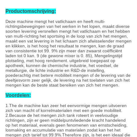
Productomschrijving:
Deze machine mengt het vatlichaam en heeft multi-
richtingsbewegingen van het werken in het lopen, maakt diverse
soorten levering versnellen mengt het vatlichaam en het hebben
van multi-richting het sportsing in de loop van zich het mengen,
maakt een vat levering in het lichaam zich afwisselender mengen
en klikken, is het hoog het resultaat te mengen, kan de graad
van consistentie tot 99. 9% zijn meer dan zwaarst coëfficiënt
laden tot 0 kan. 9 (de gewone mixer is 0. 85), Mengelingstijd
plotseling, met hoog rendement. uitgebreid toegepast op
apotheek, kunnen de chemische industrie, het voedsel, de
metallurgie, de lichte industrie en R&D-de instelling,
poederachtig met betere mobiliteit mengen of de levering van de
deeltjesvorm zeer gelijk, de levering na het toelaten van zich het
mengen kan de beste staat bereiken van zich het mengen.
Voordelen:
1.The de machine kan zeer het eenvormige mengen uitvoeren
zich van macht of korrelmaterialen met een goede mobiliteit.
2.Because de het mengen zich tank roteert in veelvoudige
richtingen, zijn er geen middelpuntvliedende kracht handelend
op het materiaal, evenals geen fenomenen van ernstscheiding,
losmaking en accumulatie van materialen zodat kan het het
mengen zich tarief tot 99.9%.Therefore zijn, is het een ideaal die