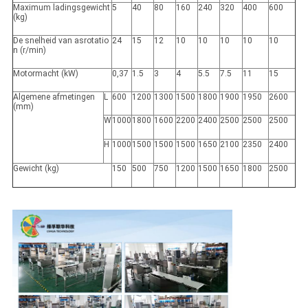
Maximum ladingsgewicht
5
40
80
160
240
320
400
600
(kg)
De snelheid van asrotatio
24
15
12
10
10
10
10
10
n (r/min)
Motormacht (kW)
0,37
1.5
3
4
5.5
7.5
11
15
Algemene afmetingen
L
600
1200
1300
1500
1800
1900
1950
2600
(mm)
W
1000
1800
1600
2200
2400
2500
2500
2500
H
1000
1500
1500
1500
1650
2100
2350
2400
Gewicht (kg)
150
500
750
1200
1500
1650
1800
2500