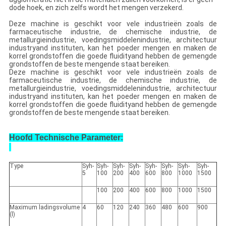
dode hoek, en zich zelfs wordt het mengen verzekerd.
Deze machine is geschikt voor vele industrieën zoals de
farmaceutische industrie, de chemische industrie, de
metallurgieindustrie, voedingsmiddelenindustrie, architectuur
industryand instituten, kan het poeder mengen en maken de
korrel grondstoffen die goede fluidityand hebben de gemengde
grondstoffen de beste mengende staat bereiken.
Deze machine is geschikt voor vele industrieën zoals de
farmaceutische industrie, de chemische industrie, de
metallurgieindustrie, voedingsmiddelenindustrie, architectuur
industryand instituten, kan het poeder mengen en maken de
korrel grondstoffen die goede fluidityand hebben de gemengde
grondstoffen de beste mengende staat bereiken.
Hoofd Technische Parameter:
Type
Syh-
Syh-
Syh-
Syh-
Syh-
Syh-
Syh-
Syh-
5
100
200
400
600
800
1000
1500
100
200
400
600
800
1000
1500
Maximum ladingsvolume
4
60
120
240
360
480
600
900
(l)