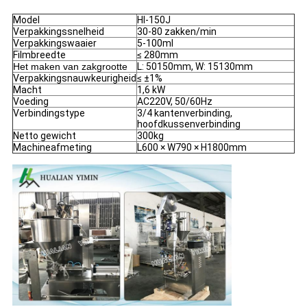
Model
Hl-150J
Verpakkingssnelheid
30-80 zakken/min
Verpakkingswaaier
5-100ml
Filmbreedte
≤ 280mm
Het maken van zakgrootte
L: 50150mm, W: 15130mm
Verpakkingsnauwkeurigheid
≤ ±1%
Macht
1,6 kW
Voeding
AC220V, 50/60Hz
Verbindingstype
3/4 kantenverbinding,
hoofdkussenverbinding
Netto gewicht
300kg
Machineafmeting
L600 × W790 × H1800mm