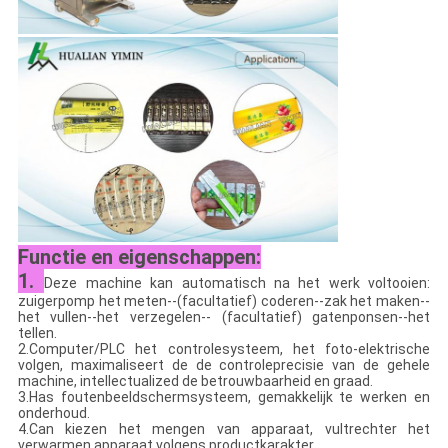
Functie en eigenschappen:
1.
Deze machine kan automatisch na het werk voltooien:
zuigerpomp het meten--(facultatief) coderen--zak het maken--
het vullen--het verzegelen-- (facultatief) gatenponsen--het
tellen.
2.Computer/PLC het controlesysteem, het foto-elektrische
volgen, maximaliseert de de controleprecisie van de gehele
machine, intellectualized de betrouwbaarheid en graad.
3.Has foutenbeeldschermsysteem, gemakkelijk te werken en
onderhoud.
4.Can kiezen het mengen van apparaat, vultrechter het
verwarmen apparaat volgens productkarakter.