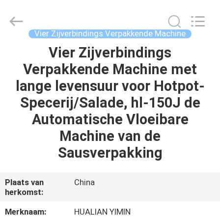
Jiangsu
Hualian
Yiming
Machinery
Co.,Ltd..
Vier Zijverbindings Verpakkende Machine
All
Rights
Reserved.
Vier Zijverbindings
HUIS
Verpakkende Machine met
PRODUCTEN
lange levensuur voor Hotpot-
Specerij/Salade, hl-150J de
ONGEVEER
Automatische Vloeibare
ONS
Machine van de
Sausverpakking
FABRIEKSREIS
Plaats van
China
KWALITEITSCONTROLE
herkomst:
Merknaam:
HUALIAN YIMIN