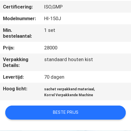
CONTACTEER
Certificering:
ISO,GMP
ONS
Modelnummer:
Hl-150J
NIEUWS
Min.
1 set
bestelaantal:
Prijs:
28000
VERZOEK
OM
Verpakking
standaard houten kist
Details:
EEN
Levertijd:
70 dagen
CITAAT
Hoog licht:
,
sachet verpakkend materiaal
Korrel Verpakkende Machine
SITEMAP
BESTE PRIJS
PRIVACY
POLICY