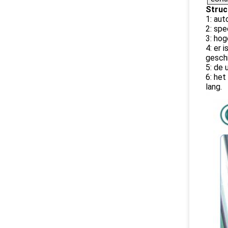
Struc
1: au
2: spe
3: hog
4: er 
gesch
5: de 
6: het
lang.