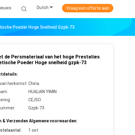
Dutch
ieuws
Vraag een offerte aan
tische Poeder Hoge Snelheid Gzpk-73
et de Persmateriaal van het hoge Prestaties
tische Poeder Hoge snelheid gzpk-73
tdetails:
 van herkomst:
China
aam:
HUALIAN YIMIN
cering:
CE,ISO
nummer:
Gzpk-73
n & Verzenden Algemene voorwaarden:
stelaantal:
1 set