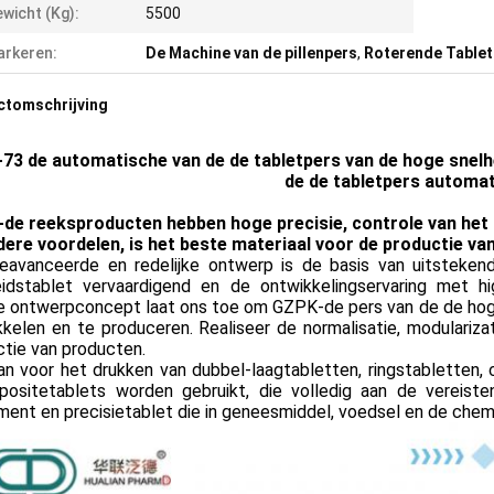
wicht (Kg):
5500
rkeren:
De Machine van de pillenpers
,
Roterende Tablet
ctomschrijving
73 de automatische van de de tabletpers van de hoge snelh
de de tabletpers automa
de reeksproducten hebben hoge precisie, controle van he
dere voordelen, is het beste materiaal voor de productie va
eavanceerde en redelijke ontwerp is de basis van uitstekend
eidstablet vervaardigend en de ontwikkelingservaring met 
e ontwerpconcept laat ons toe om GZPK-de pers van de de hoge
kelen en te produceren. Realiseer de normalisatie, modularizat
tie van producten.
n voor het drukken van dubbel-laagtabletten, ringstabletten, c
positetablets worden gebruikt, die volledig aan de vereis
ent en precisietablet die in geneesmiddel, voedsel en de chem