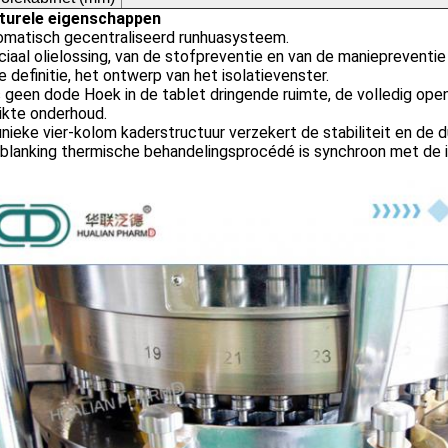
turele eigenschappen
tomatisch gecentraliseerd runhuasysteem.
ciaal olielossing, van de stofpreventie en van de maniepreventi
e definitie, het ontwerp van het isolatievenster.
is geen dode Hoek in de tablet dringende ruimte, de volledig ope
ikte onderhoud.
unieke vier-kolom kaderstructuur verzekert de stabiliteit en de
 blanking thermische behandelingsprocédé is synchroon met de in