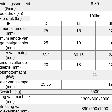
ntelingssnelheid
8-80
(t/min)
oofddruk (kn)
100kn
Pre-druk (kn)
IPT
D
B
B
imum diameter
25
16
1
(mm)
mum lengte van
gelmatige tablet
25
19
1
(mm)
eter van matrijs
38.1
30.16
2
(mm)
imum vullende
20
18
1
diepte (mm)
ofdmotormacht
11
(kW)
eter van stempel
25.35
1
(mm)
Gewicht (kg)
5500
ting van machine
1300x300x2000
(mm)
Afmeting van
890x500x1200
rolekabinet (mm)