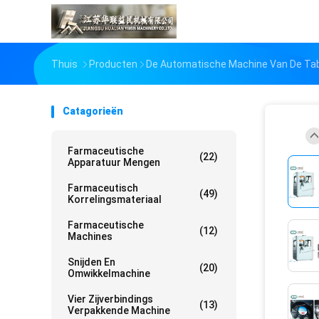
Thuis
Producten
De Automatische Machine Van De Tab
Catagorieën
Farmaceutische
(22)
Apparatuur Mengen
Farmaceutisch
(49)
Korrelingsmateriaal
Farmaceutische
(12)
Machines
Snijden En
(20)
Omwikkelmachine
Vier Zijverbindings
(13)
Verpakkende Machine