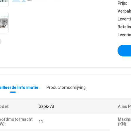
Prijs:
Verpak
Leverti
Betali
Leveri
illeerde Informatie
Productomschrijving
odel:
Gzpk-73
Alias 
oofdmotormacht
Maxim
11
W):
(KN):