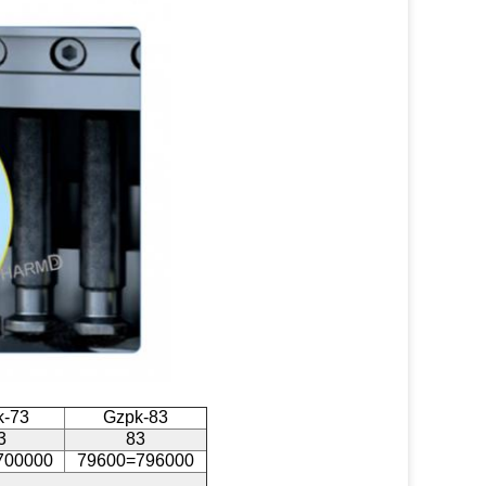
k-73
Gzpk-83
3
83
700000
79600=796000