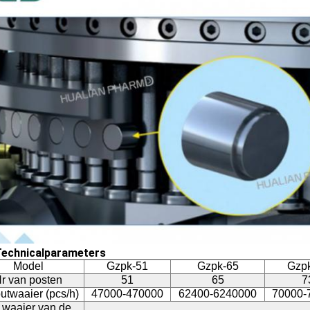
echnicalparameters
Model
Gzpk-51
Gzpk-65
Gzp
r van posten
51
65
7
utwaaier (pcs/h)
47000-470000
62400-6240000
70000-
 waaier van de