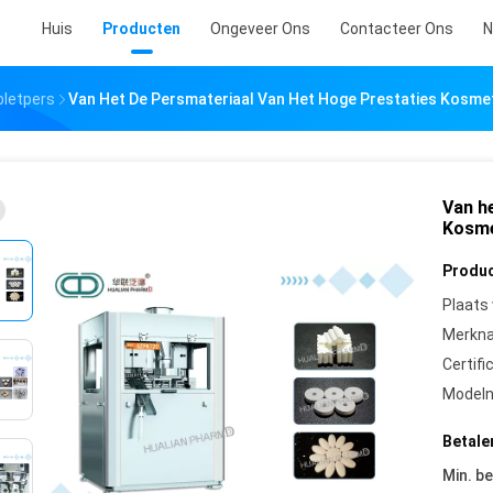
Huis
Producten
Ongeveer Ons
Contacteer Ons
N
letpers
Van Het De Persmateriaal Van Het Hoge Prestaties Kosme
Van h
Kosme
Produc
Plaats
Merkn
Certifi
Model
Betale
Min. be