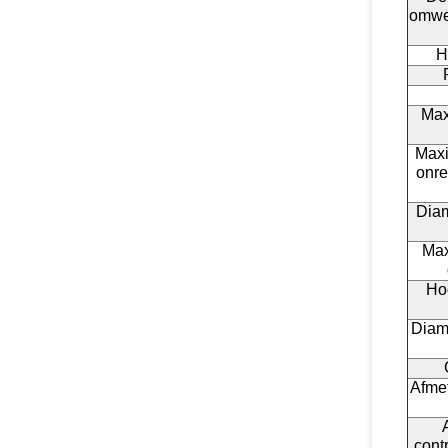
omwe
H
Max
Maxi
onre
Diam
Max
Ho
Diam
Afme
cont