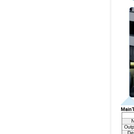
MainT
N
Outp
De