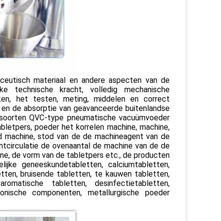
maceutisch materiaal en andere aspecten van de
ke technische kracht, volledig mechanische
ken, het testen, meting, middelen en correct
ing en de absorptie van geavanceerde buitenlandse
se soorten QVC-type pneumatische vacuümvoeder
letpers, poeder het korrelen machine, machine,
d machine, stod van de de machineagent van de
chtcirculatie de ovenaantal de machine van de de
ine, de vorm van de tabletpers etc., de producten
lijke geneeskundetabletten, calciumtabletten,
etten, bruisende tabletten, te kauwen tabletten,
matische tabletten, desinfectietabletten,
ktronische componenten, metallurgische poeder