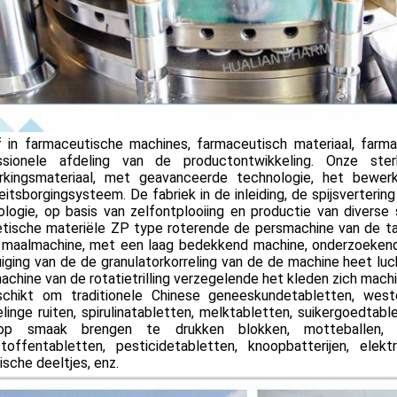
jf in farmaceutische machines, farmaceutisch materiaal, far
ssionele afdeling van de productontwikkeling. Onze ster
rkingsmateriaal, met geavanceerde technologie, het bewer
eitsborgingsysteem. De fabriek in de inleiding, de spijsverter
ologie, op basis van zelfontplooiing en productie van diver
tische materiële ZP type roterende de persmachine van de tab
, maalmachine, met een laag bedekkend machine, onderzoeken
iging van de de granulatorkorreling van de de machine heet lu
chine van de rotatietrilling verzegelende het kleden zich mach
schikt om traditionele Chinese geneeskundetabletten, weste
inge ruiten, spirulinatabletten, melktabletten, suikergoedtabl
p smaak brengen te drukken blokken, motteballen, aro
toffentabletten, pesticidetabletten, knoopbatterijen, ele
sche deeltjes, enz.