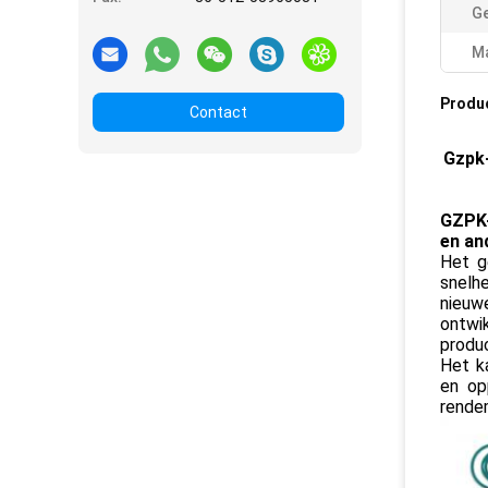
Ge
Ma
Produ
Contact
Gzpk-
GZPK-
en an
Het g
snelh
nieuw
ontwik
produc
Het ka
en op
rendem