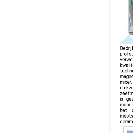
Bedri
profe
verwe
kwalit
techn
magne
mixer
drukzu
zeefma
is ge
mondel
het o
mests
cerami