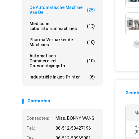
De Automatische Machine
(25)
Van De ...
Medische
(13)
Laboratoriummachines
Pharma Verpakkende
(10)
Machines
Automatisch
Commercieel
(10)
Ontvochtigingsto...
Industriële Inkjet-Printer
(6)
Gedeta
Contacten
M
Contacten:
Miss. BONNY WANG
H
Tel.:
86-512-58427196
(k
Fax:
86-512-58965081