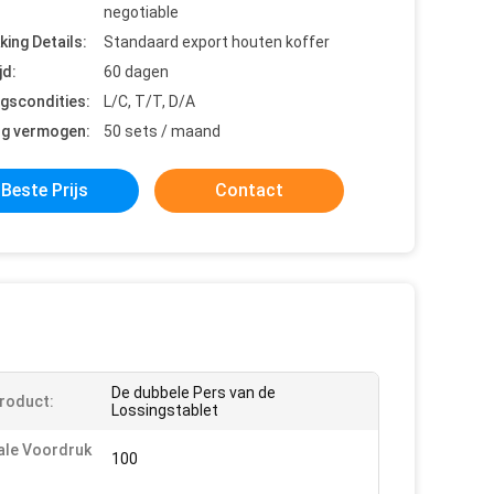
negotiable
king Details:
Standaard export houten koffer
jd:
60 dagen
ngscondities:
L/C, T/T, D/A
ng vermogen:
50 sets / maand
Beste Prijs
Contact
De dubbele Pers van de
Product:
Lossingstablet
ale Voordruk
100