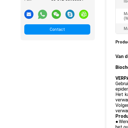
Is
M
(W
Ma
Contact
Produ
Van d
Bioch
VERPA
Gebru
epidem
Het k
verwar
Volge
verwa
Produ
●
Were
het ou