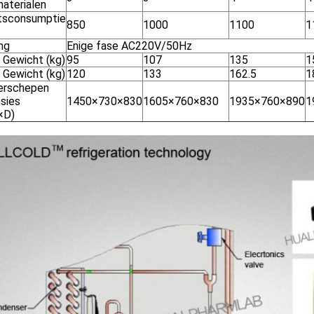
materialen
sconsumptie
850
1000
1100
1
ng
Enige fase AC220V/50Hz
 Gewicht (kg)
95
107
135
1
 Gewicht (kg)
120
133
162.5
1
erschepen
sies
1450×730×830
1605×760×830
1935×760×890
1
×D)