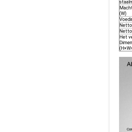
staal
Macht
(W)
Voedi
Netto
Netto
Het v
Dimen
(H×W