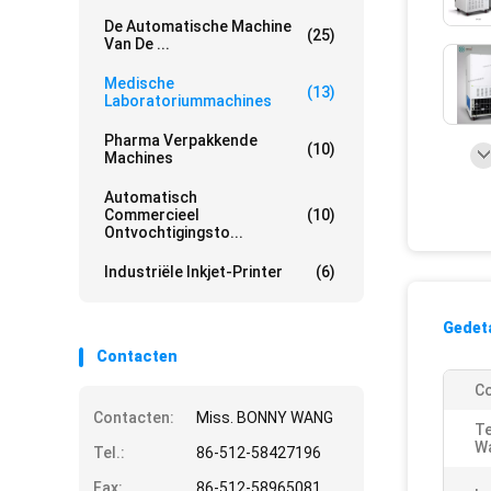
De Automatische Machine
(25)
Van De ...
Medische
(13)
Laboratoriummachines
Pharma Verpakkende
(10)
Machines
Automatisch
Commercieel
(10)
Ontvochtigingsto...
Industriële Inkjet-Printer
(6)
Gedeta
Contacten
Co
Contacten:
Miss. BONNY WANG
T
Wa
Tel.:
86-512-58427196
Fax:
86-512-58965081