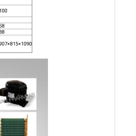
100
58
88
907×815×1090