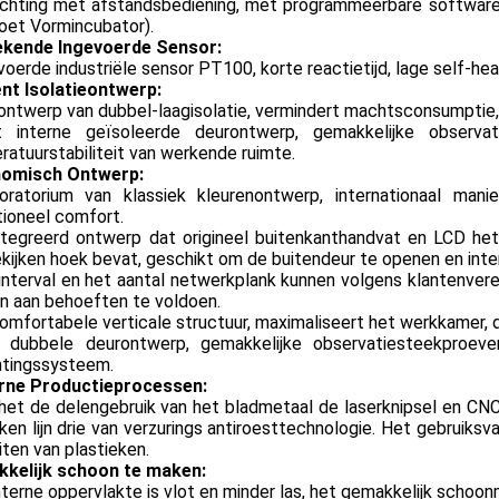
ichting met afstandsbediening, met programmeerbare software (
oet Vormincubator).
ekende Ingevoerde Sensor:
voerde industriële sensor PT100, korte reactietijd, lage self-he
ënt Isolatieontwerp:
ontwerp van dubbel-laagisolatie, vermindert machtsconsumptie
interne geïsoleerde deurontwerp, gemakkelijke observa
atuurstabiliteit van werkende ruimte.
omisch Ontwerp:
oratorium van klassiek kleurenontwerp, internationaal man
tioneel comfort.
tegreerd ontwerp dat origineel buitenkanthandvat en LCD het
kijken hoek bevat, geschikt om de buitendeur te openen en inter
interval en het aantal netwerkplank kunnen volgens klantenve
n aan behoeften te voldoen.
mfortabele verticale structuur, maximaliseert het werkkamer, d
dubbele deurontwerp, gemakkelijke observatiesteekproeven,
htingssysteem.
ne Productieprocessen:
het de delengebruik van het bladmetaal de laserknipsel en CN
ken lijn drie van verzurings antiroesttechnologie. Het gebruik
ten van plastieken.
kelijk schoon te maken:
nterne oppervlakte is vlot en minder las, het gemakkelijk schoo