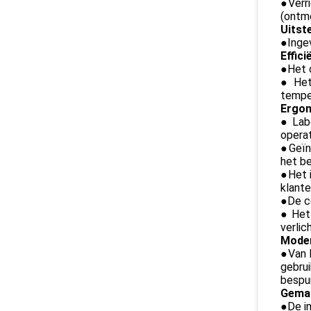
●Verr
(ontm
Uitst
●
Inge
Effici
●
Het 
●Het 
temper
Ergon
●
Lab
opera
●Geïn
het be
●Het 
klante
●De co
●Het 
verlic
Moder
●
Van 
gebrui
bespui
Gemak
●
De i