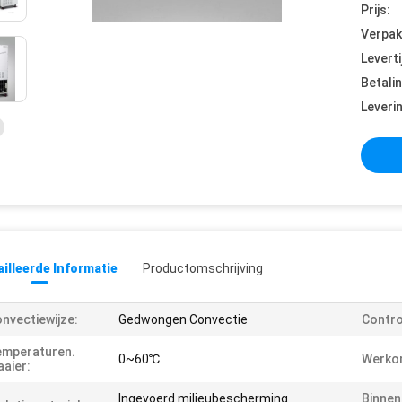
Prijs:
Verpak
Leverti
Betali
Leveri
illeerde Informatie
Productomschrijving
nvectiewijze:
Gedwongen Convectie
Contro
emperaturen.
0~60℃
Werko
aier:
Ingevoerd milieubescherming
Binnen