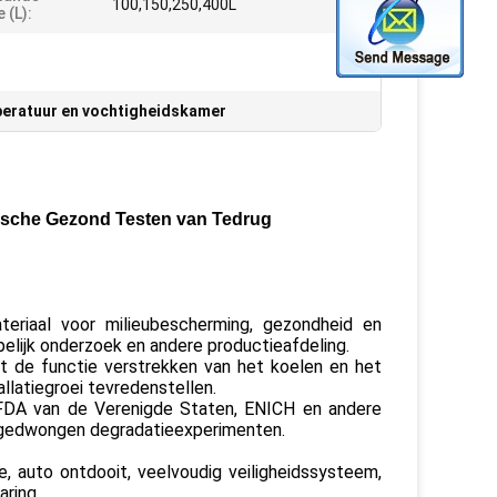
100,150,250,400L
 (L):
eratuur en vochtigheidskamer
ische Gezond Testen van Tedrug
eriaal voor milieubescherming, gezondheid en
pelijk onderzoek en andere productieafdeling.
t de functie verstrekken van het koelen en het
llatiegroei tevredenstellen.
 FDA van de Verenigde Staten, ENICH en andere
n gedwongen degradatieexperimenten.
 auto ontdooit, veelvoudig veiligheidssysteem,
ring.