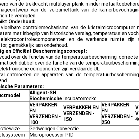
erp van de trekkracht multilayer plank, minder metaaltoebehore
nageontwerp van de verzameltank van de kamerbevochtigin
iën te vermijden.
ikt Onderhoud:
 vloeibare controlemechanisme van de kristalmicrocomputer 
ters met inbegrip van historische verslag, temperatuur en voc
lektrocontrolecomponenten en de werkende ruimte zijn afzo
tor, gemakkelijk aan onderhoud.
lig en Efficiënt Beschermingsconcept:
voud over de functie van de temperatuurbescherming, correcte e
matisch dubbel over de functie van de temperatuurbescherming
elektronische componenten zijn verklaarde UL.
al ontmoeten de apparaten van de temperatuurbescherming 
and.
ische Parameters:
Alligent-SH
uctmodel
Biochemische
Incubatorreeks
VERPAKKEN
VERPAKKEN
VERPAKKEN EN
V
EN
EN
VERZENDEN -
V
VERZENDEN -
VERZENDEN -
150
4
100
250
ctiewijze
Gedwongen Convectie
olesysteem
Microprocessor PID