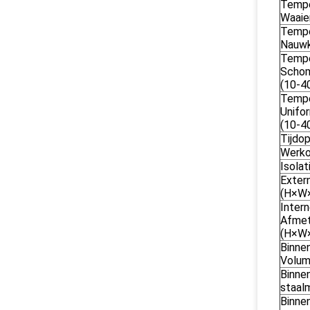
Tempe
Waaie
Tempe
Nauwk
Tempe
Scho
(10-4
Tempe
Unifor
(10-4
Tijdo
Werk
Isolat
Exter
(H×W
Inter
Afmet
(H×W
Binne
Volum
Binne
staal
Binne