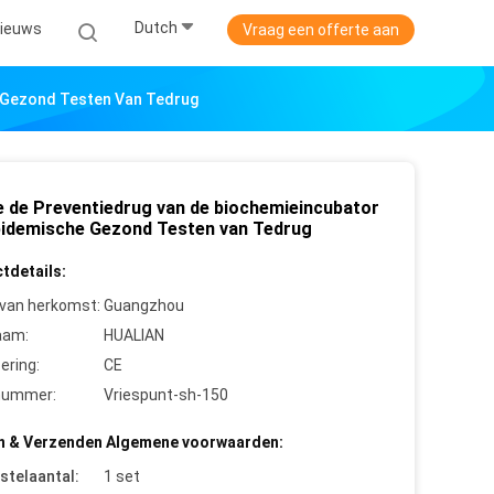
Dutch
ieuws
Vraag een offerte aan
e Gezond Testen Van Tedrug
e de Preventiedrug van de biochemieincubator
pidemische Gezond Testen van Tedrug
tdetails:
 van herkomst:
Guangzhou
aam:
HUALIAN
cering:
CE
nummer:
Vriespunt-sh-150
n & Verzenden Algemene voorwaarden:
stelaantal:
1 set