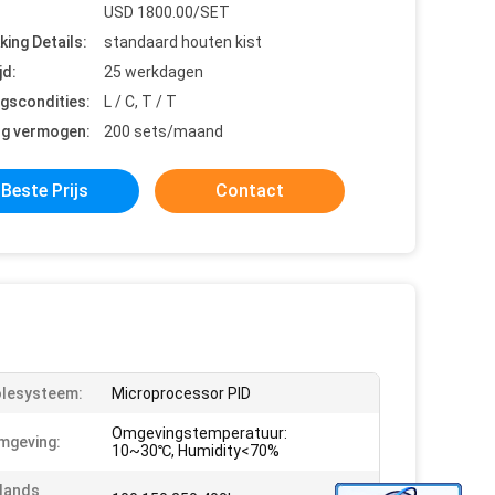
USD 1800.00/SET
king Details:
standaard houten kist
jd:
25 werkdagen
ngscondities:
L / C, T / T
ng vermogen:
200 sets/maand
Beste Prijs
Contact
lesysteem:
Microprocessor PID
Omgevingstemperatuur:
mgeving:
10~30℃, Humidity<70%
lands