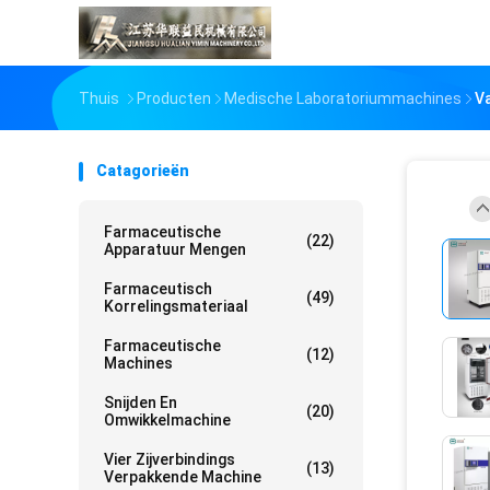
Thuis
Producten
Medische Laboratoriummachines
V
Catagorieën
Farmaceutische
(22)
Apparatuur Mengen
Farmaceutisch
(49)
Korrelingsmateriaal
Farmaceutische
(12)
Machines
Snijden En
(20)
Omwikkelmachine
Vier Zijverbindings
(13)
Verpakkende Machine