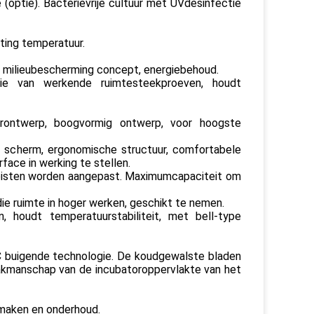
optie). Bacterievrije cultuur met UVdesinfectie
ating temperatuur.
, milieubescherming concept, energiebehoud.
tie van werkende ruimtesteekproeven, houdt
ierontwerp, boogvormig ontwerp, voor hoogste
 scherm, ergonomische structuur, comfortabele
face in werking te stellen.
reisten worden aangepast. Maximumcapaciteit om
ie ruimte in hoger werken, geschikt te nemen.
 houdt temperatuurstabiliteit, met bell-type
C buigende technologie. De koudgewalste bladen
svakmanschap van de incubatoroppervlakte van het
nmaken en onderhoud.