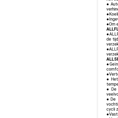
●Auto
verhin
●Koel
●Inge
●Om e
ALLFL
●
ALLF
de ti
verzek
●ALLFL
verzek
ALLSE
●
Geïn
comfo
●Verto
●Het 
temper
●De b
veelvo
●De p
vocht
cycli z
●Vast