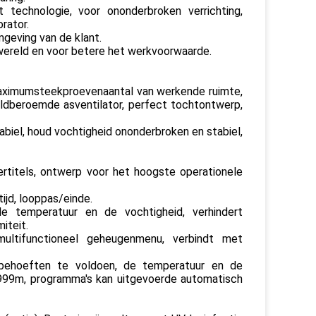
 technologie, voor ononderbroken verrichting,
rator.
geving van de klant.
ereld en voor betere het werkvoorwaarde.
aximumsteekproevenaantal van werkende ruimte,
ldberoemde asventilator, perfect tochtontwerp,
iel, houd vochtigheid ononderbroken en stabiel,
rtitels, ontwerp voor het hoogste operationele
ijd, looppas/einde.
e temperatuur en de vochtigheid, verhindert
iteit.
ltifunctioneel geheugenmenu, verbindt met
behoeften te voldoen, de temperatuur en de
09999m, programma's kan uitgevoerde automatisch