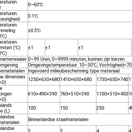
raturen.
0~60℃
r
raturen.
0.1℃
eurigheid
raturen.
mmeling
±0.5℃
0℃)
raturen.
miteit (℃)
±1
±1
±1
0℃)
pnemerwaaier
0~99 Uren, 0~9999 minuten, kunnen zijn kiezen
omgeving
Omgevingstemperatuur: 10~30℃, Vochtigheid<70
iematerialen
Ingevoerd milieubescherming type materiaal
ne dimensies
1250×630×680
1410×650×680
1730×650×740
1
×D)
ne
ingen
610×490×390
760×510×390
1100×510×450
1
×D)
nlands
100
150
250
4
e (L)
nlandse
Binnenlandse staalmaterialen
materialen
nlandse
3
3
4
4