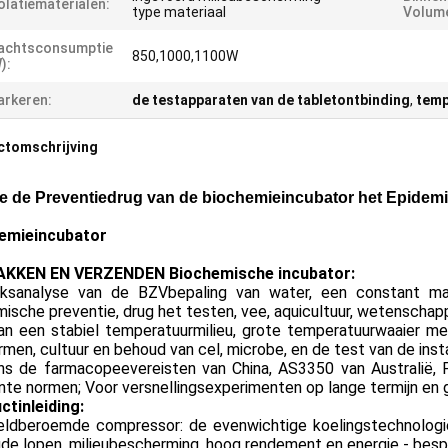
olatiematerialen:
type materiaal
Volume
achtsconsumptie
850,1000,1100W
):
rkeren:
de testapparaten van de tabletontbinding
,
temp
ctomschrijving
e de Preventiedrug van de biochemieincubator het Epidem
emieincubator
KKEN EN VERZENDEN Biochemische incubator:
iksanalyse van de BZVbepaling van water, een constant mat
ische preventie, drug het testen, vee, aquicultuur, wetenschap
an een stabiel temperatuurmilieu, grote temperatuurwaaier me
men, cultuur en behoud van cel, microbe, en de test van de insta
ns de farmacopeevereisten van China, AS3350 van Australië,
nte normen; Voor versnellingsexperimenten op lange termijn e
ctinleiding:
ldberoemde compressor: de evenwichtige koelingstechnologie,
de lopen, milieubescherming, hoog rendement en energie - bespa