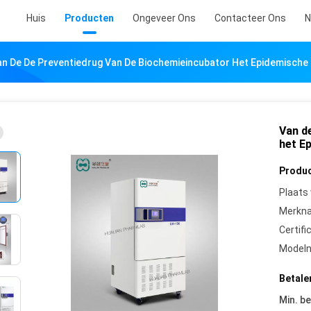
Huis
Producten
Ongeveer Ons
Contacteer Ons
N
an De De Preventiedrug Van De Biochemieincubator Het Epidemisch
Van d
het E
Produc
Plaats
Merkn
Certifi
Model
Betale
Min. be