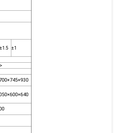
±1.5
±1
>
700×745×930
050×600×640
00