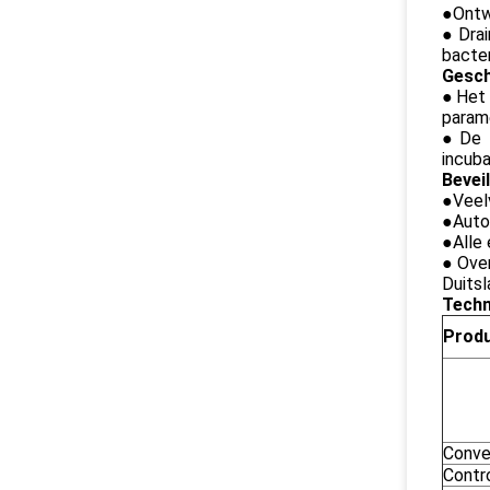
●Ontw
●Drai
bacter
Gesch
●
Het
parame
●De e
incuba
Bevei
●
Veel
●Auto
●Alle 
●Over
Duitsl
Techn
Prod
Conve
Contr