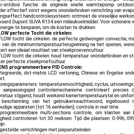
-ontdooi functie: de originele snelle warmtepomp ontdooit
der effectief vorst wegens ononderbroken verrichting van evapo
ingseffect handcontrolesysteem: ontmoet de vreselijke werkom
voerd Dupont SUVA R134 een milieukoelmiddel. Voor schonere w
nergie te besparen, om de kosten te drukken.
OW perfecte Tocht die cirkelen:
LOW tocht die cirkelen: de perfecte gedwongen convectie, m
jd van de minimumtemperatuurterugwinning na het openen, were
ert een ideaal resultaat van steekproevencultuur.
OW tocht die cirkelen: houd temperatuur ononderbroken en stab
er perfecte steekproefcultuur.
NS programmeerbare PID Controle:
tegreerde, dot-matrix LCD vertoning, Chinese en Engelse onde
rt.
ningsparameters: temperaturenvochtigheid, cyclus, uitvoeringst
aanpassingspid controlemechanisme controleert precies d
atuur stijgend, houdt werkend kamertemperatuurstal en uniform
escherming van het gebruikerswachtwoord, ingebouwd mu
udige apparaten (tot 16 eenheden), controle in real time.
rogrammeerbare multi-sections controle, om klanten aan 
igheid controleren tot 30 reeksen. Tijd die plaatsen: 0-99h, 
ijn.
gestelde verrichtingen met pieperuiteinden